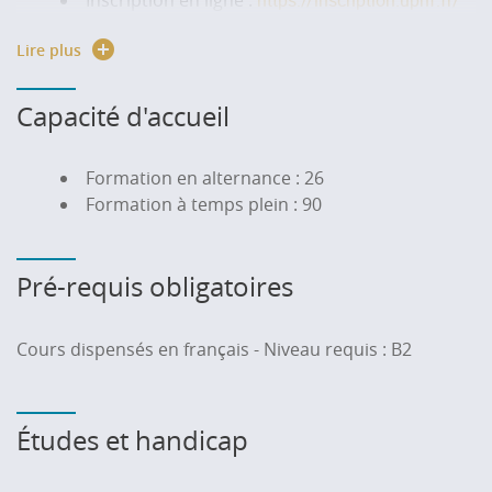
Inscription en ligne :
https://inscription.uphf.fr/
Droits d'inscription :
Lire plus
https://www.uphf.fr/etudiant/scolarite/inscription/droit
Renseignements sur le site de l’université :
https://www.uphf.fr/candidature-inscription
Capacité d'accueil
Formation en alternance : 26
Formation à temps plein : 90
Pré-requis obligatoires
Cours dispensés en français - Niveau requis : B2
Études et handicap