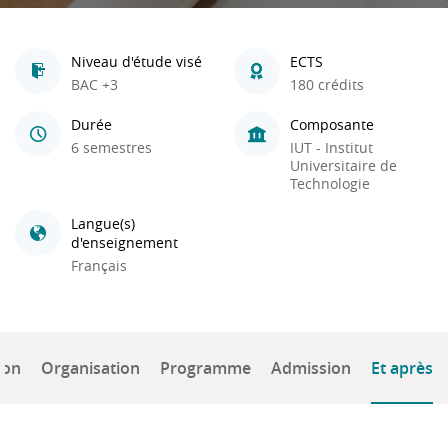
Niveau d'étude visé
ECTS
BAC +3
180 crédits
Durée
Composante
6 semestres
IUT - Institut
Universitaire de
Technologie
Langue(s)
d'enseignement
Français
ion
Organisation
Programme
Admission
Et après