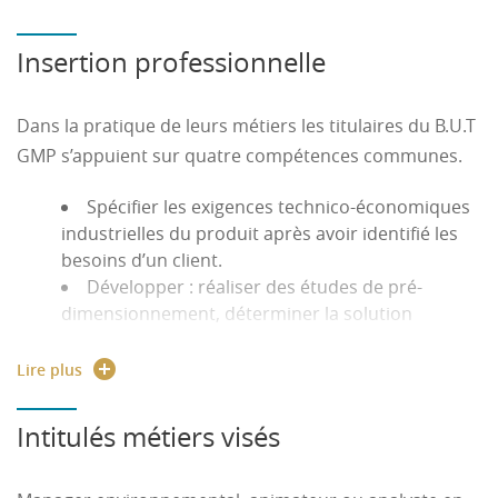
Insertion professionnelle
Dans la pratique de leurs métiers les titulaires du B.U.T
GMP s’appuient sur quatre compétences communes.
Spécifier les exigences technico-économiques
industrielles du produit après avoir identifié les
besoins d’un client.
Développer : réaliser des études de pré-
dimensionnement, déterminer la solution
conceptuelle optimale, élaborer et valider l’avant-
projet d’étude de fabrication, définir
Lire plus
l’implantation d’une ligne de production avec les
contraintes.
Intitulés métiers visés
Réaliser : concrétiser la solution technique
retenue, élaborer un dossier de production,