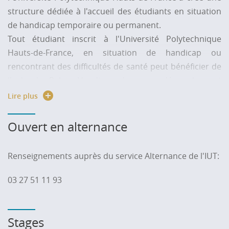
structure dédiée à l'accueil des étudiants en situation
de handicap temporaire ou permanent.
Tout étudiant inscrit à l'Université Polytechnique
Hauts-de-France, en situation de handicap ou
rencontrant des difficultés de santé peut bénéficier de
l'aide du Relais Handicap dans ses démarches, et
notamment dans la déclaration de son handicap s'il le
Lire plus
souhaite. L’étudiant est accueilli quelles que soient la
nature du handicap et sa durée. Cette structure assure
Ouvert en alternance
la continuité avec les composantes de formation.
» Contact :
relaishandicap
@
uphf.fr
Renseignements auprès du service Alternance de l'IUT:
Au sein de l’IUT
, une référente facilite les démarches
03 27 51 11 93
des étudiants et veille à la mise en oeuvre des
aménagements demandés.
» Contact :
comiut
@
uphf.fr
Stages