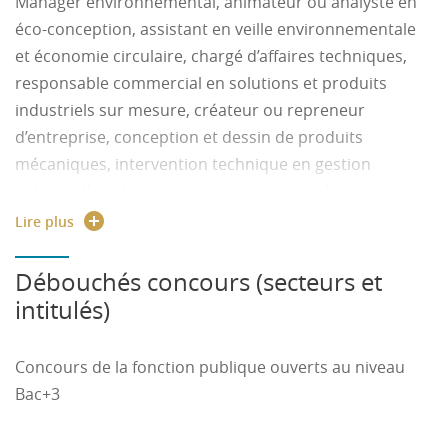
Manager environnemental, animateur ou analyste en
définir les indicateurs de qualité, élaborer les
documents de suivi et de contrôle
éco-conception, assistant en veille environnementale
Exploiter : gérer le cycle de vie du produit et du
et économie circulaire, chargé d’affaires techniques,
système de production.
responsable commercial en solutions et produits
industriels sur mesure, créateur ou repreneur
Des compétences particulières sont
d’entreprise, conception et dessin de produits
associées au parcours choisi
mécaniques, intervention technique en gestion
Parcours Conception et production durable:
industrielle et logistique, intervention technique en
méthodes et industrialisation, maintenance mécanique
Lire plus
Ce parcours forme à la maitrise des normes
industrielle …
environnementales et processus liés, sur l’ensemble du
Débouchés concours (secteurs et
cycle de vie du produit.
intitulés)
Concours de la fonction publique ouverts au niveau
Bac+3