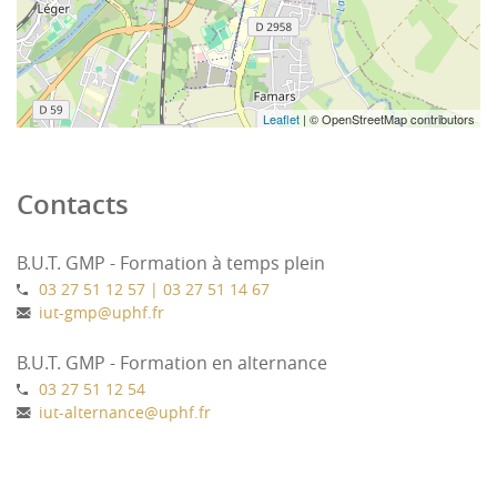
Leaflet
| © OpenStreetMap contributors
Contacts
B.U.T. GMP - Formation à temps plein
03 27 51 12 57 | 03 27 51 14 67
iut-gmp
@
uphf.fr
B.U.T. GMP - Formation en alternance
03 27 51 12 54
iut-alternance
@
uphf.fr