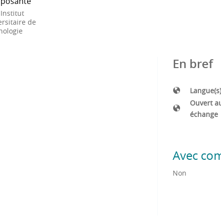
posante
 Institut
rsitaire de
nologie
En bref
Langue(s
Ouvert a
échange
Avec co
Non