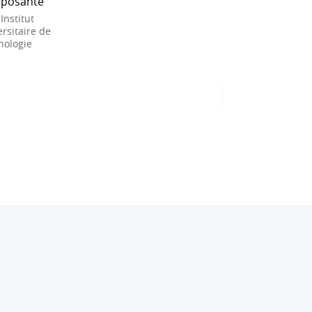
posante
 Institut
rsitaire de
nologie