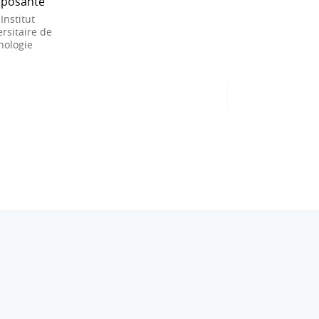
posante
 Institut
rsitaire de
nologie