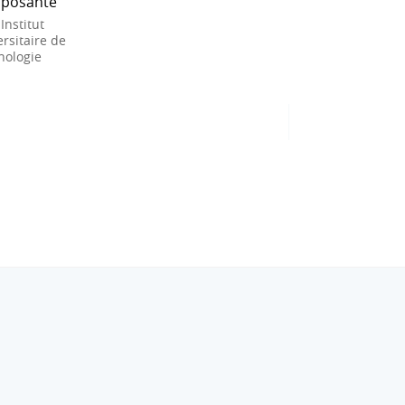
posante
 Institut
rsitaire de
nologie