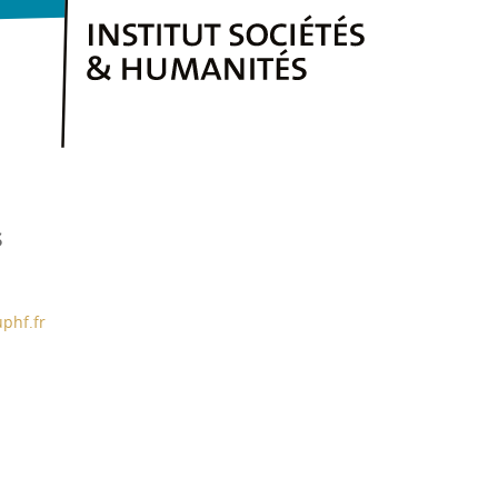
s
uphf.fr