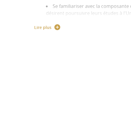
Se familiariser avec la composante 
désirent poursuivre leurs études à l'U
de-France après l'année du DUFLE.
Lire plus