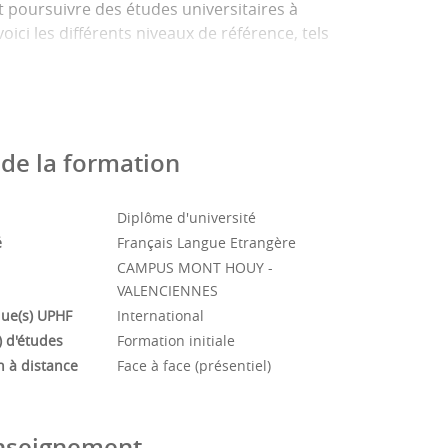
t poursuivre des études universitaires à
ici les différents niveaux de référence, tels
étudiants et propose des ressources
du français.) .
er de conversation à raison d'une heure par
de la formation
orent ainsi leur français oral.
Diplôme d'université
é
Français Langue Etrangère
CAMPUS MONT HOUY -
VALENCIENNES
ue(s) UPHF
International
 d'études
Formation initiale
n à distance
Face à face (présentiel)
enseignement