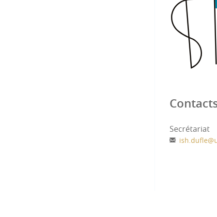
Contact
Secrétariat
ish.dufle
@