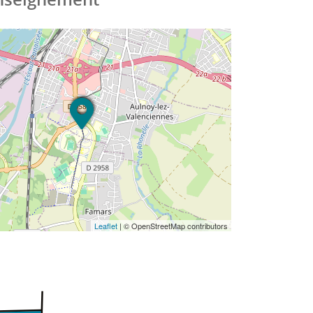
Leaflet
| © OpenStreetMap contributors