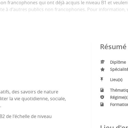
on francophones qui ont déjà acquis le niveau B1 et veulen
te à d'autres publics non francophones. Pour information, vo
urope.
rces en Langues (avec tuteur) est mis à la disposition des 
ge (DVD-ROM de langues, films, plateformes d’apprentissage 
tre les cours obligatoires du programme du DUFLE, un ateli
Résumé 
ent librement sur des sujets qui leur sont familiers et améli
Diplôme
Spécialit
Lieu(x)
Thématiq
tifs, des savoirs de nature
Régime(s)
liter la vie quotidienne, sociale,
Formatio
.
2 de l'échelle de niveau
Lieu d'