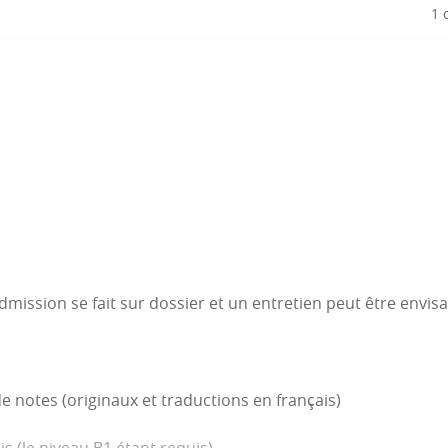
1 
admission se fait sur dossier et un entretien peut être envis
e notes (originaux et traductions en français)
s (le niveau B1 étant requis)