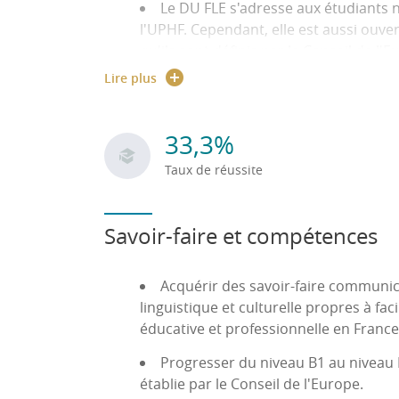
Le DU FLE s'adresse aux étudiants n
l'UPHF. Cependant, elle est aussi ouver
qu'ils sont définis par le Conseil de l'E
Lire plus
Les + de la formation :
- Le Centre de Ressou
multimédia à consulter en auto-apprentissa
Les étudiants sont encouragés à suivre, ou
33,3%
semaine.
Taux de réussite
Les étudiants, guidés par un tuteur, s'exprim
Savoir-faire et compétences
Acquérir des savoir-faire communica
linguistique et culturelle propres à faci
éducative et professionnelle en France
Progresser du niveau B1 au niveau B
établie par le Conseil de l'Europe.