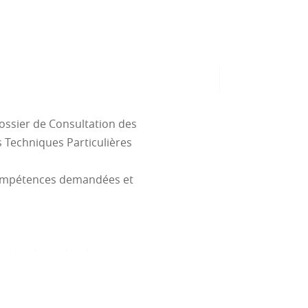
ossier de Consultation des
s Techniques Particulières
 compétences demandées et
ner la phase de négociation
s et de médias, savoir le