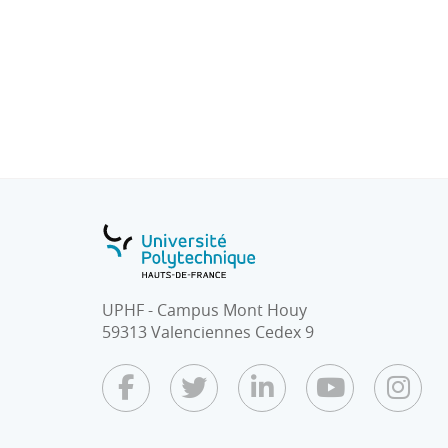
deviser.
Stratégie d’allotissement.
Savoir écrire le descriptif technique et con
dispositifs et des médias ainsi que les atte
d’intégration, de mise en service, de diffu
Cahier des Clauses Techniques Particulières
Administratives Particulières.
Savoir-faire l’analyse et le classement des of
Savoir rédiger le rapport d’analyse des offre
le respect de la légalité.
UPHF - Campus Mont Houy
59313 Valenciennes Cedex 9