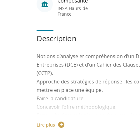
Composante
INSA Hauts-de-
France
Description
Notions d’analyse et compréhension d’un D
Entreprises (DCE) et d’un Cahier des Clause
(CCTP).
Approche des stratégies de réponse : les
mettre en place une équipe.
Faire la candidature.
Concevoir l’offre méthodologique.
Faire le budget et le planning du projet. Me
(écrite et orale).
Lire plus
Après avoir conçu un ensemble de dispositif