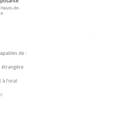
posante
 Hauts-de-
ce
apables de :
e étrangère
 à l'oral
l
oirs des salariés et employeurs