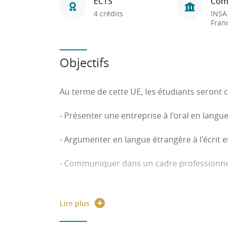
ECTS
Com
4 crédits
INSA
Fran
Objectifs
Au terme de cette UE, les étudiants seront c
- Présenter une entreprise à l'oral en langu
- Argumenter en langue étrangère à l'écrit et
- Communiquer dans un cadre professionne
- Rédiger un rapport en langue étrangère
Lire plus
- Connaitre et comprendre les droits et dev