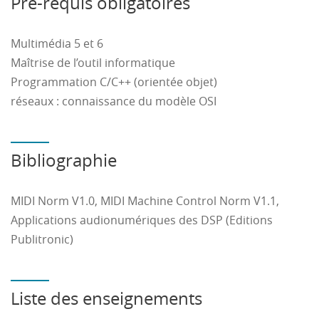
Pré-requis obligatoires
de traitement audio.
Maîtriser les outils matériels et logiciels afin de mettre
Multimédia 5 et 6
en œuvre un système embarqué en rapport avec
Maîtrise de l’outil informatique
l’audiovisuel
Programmation C/C++ (orientée objet)
réseaux : connaissance du modèle OSI
Bibliographie
MIDI Norm V1.0, MIDI Machine Control Norm V1.1,
Applications audionumériques des DSP (Editions
Publitronic)
Liste des enseignements