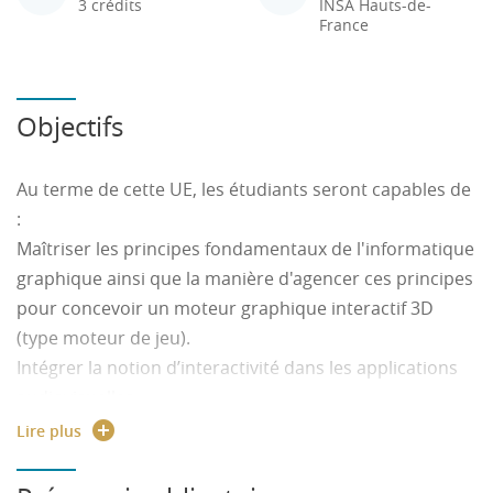
3 crédits
INSA Hauts-de-
France
Objectifs
Au terme de cette UE, les étudiants seront capables de
:
Maîtriser les principes fondamentaux de l'informatique
graphique ainsi que la manière d'agencer ces principes
pour concevoir un moteur graphique interactif 3D
(type moteur de jeu).
Intégrer la notion d’interactivité dans les applications
audiovisuelles
Connaître et savoir utiliser le système MIDI pour la
Lire plus
synchronisation avec les applications vidéo.
Comprendre et savoir utiliser le concept de « plugins »