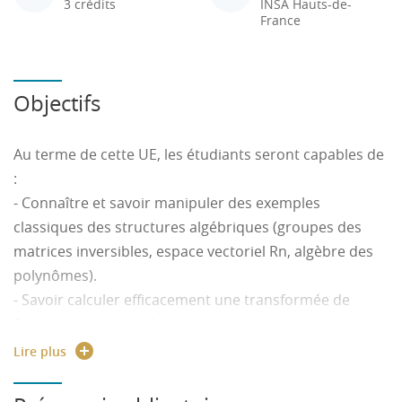
3 crédits
INSA Hauts-de-
France
Objectifs
Au terme de cette UE, les étudiants seront capables de
:
- Connaître et savoir manipuler des exemples
classiques des structures algébriques (groupes des
matrices inversibles, espace vectoriel Rn, algèbre des
polynômes).
- Savoir calculer efficacement une transformée de
Fourier, savoir ce qu’est le produit de convolution et
comprendre son lien avec le produit entre fonctions,
Lire plus
savoir utiliser la fonction delta de Dirac et comprendre
l’utilité de la transformée de Fourier dans