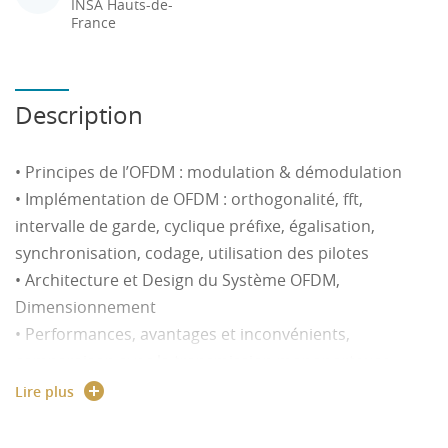
INSA Hauts-de-
France
Description
• Principes de l’OFDM : modulation & démodulation
• Implémentation de OFDM : orthogonalité, fft,
intervalle de garde, cyclique préfixe, égalisation,
synchronisation, codage, utilisation des pilotes
• Architecture et Design du Système OFDM,
Dimensionnement
• Performances, avantages et inconvénients,
comparaison avec la transmission monoporteuse
• OFDM en pratique : xDSL, HomePlug, applications
Lire plus
sans fil
• Interférences Intersymboles, Critère et filtres de