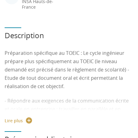
INSA Hauts-de-
France
Description
Préparation spécifique au TOEIC : Le cycle ingénieur
prépare plus spécifiquement au TOEIC (le niveau
demandé est précisé dans le règlement de scolarité) -
Etude de tout document oral et écrit permettant la
réalisation de cet objectif.
- Répondre aux exigences de la communication écrite
et orale en entreprise : travailler en parallèle et en
synergie les 4 compétences (CO, CE, PO, PE) en
Lire plus
s’appuyant sur des documents authentiques avec
différents accents pour avoir connaissance de la