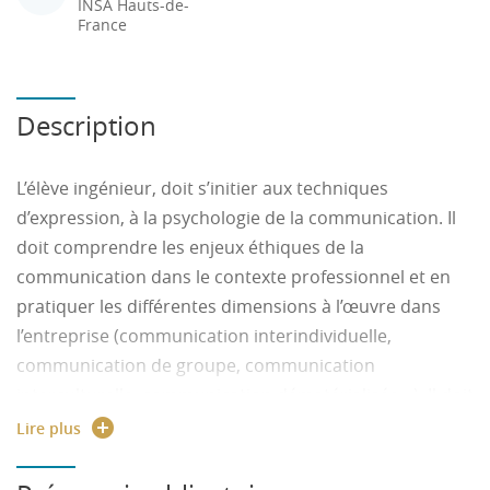
INSA Hauts-de-
France
Description
L’élève ingénieur, doit s’initier aux techniques
d’expression, à la psychologie de la communication. Il
doit comprendre les enjeux éthiques de la
communication dans le contexte professionnel et en
pratiquer les différentes dimensions à l’œuvre dans
l’entreprise (communication interindividuelle,
communication de groupe, communication
interculturelle, communication dématérialisée…). Il doit
enfin aborder et pratiquer les différents outils du
Lire plus
management.