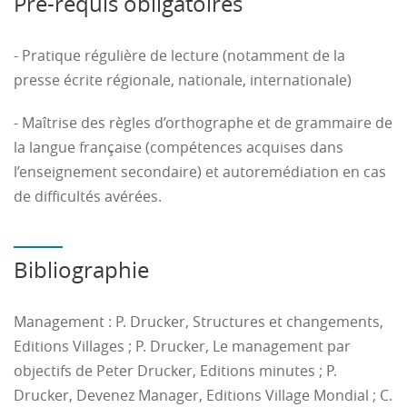
Pré-requis obligatoires
Contenu :
Les cours seront composés d’une part,
d’acquisitions de savoirs (outils managériaux, outils
- Pratique régulière de lecture (notamment de la
psychologiques, outils de communication) et, d’autre
presse écrite régionale, nationale, internationale)
part, de mises en application de ces outils par des
exercices, études de cas… amenant l’élève ingénieur à
- Maîtrise des règles d’orthographe et de grammaire de
pratiquer pour enrichir ses compétences techniques et
la langue française (compétences acquises dans
comportementales.
l’enseignement secondaire) et autoremédiation en cas
de difficultés avérées.
3h sont orientées « Choix professionnel ». Leur
contenu est le suivant :
Bibliographie
- Connaître son Projet de Fin d’Etudes,
- Faire le lien avec son projet professionnel,
Management : P. Drucker, Structures et changements,
Editions Villages ; P. Drucker, Le management par
- Analyser le contexte du PFE et ses enjeux pour
objectifs de Peter Drucker, Editions minutes ; P.
l’entreprise,
Drucker, Devenez Manager, Editions Village Mondial ; C.