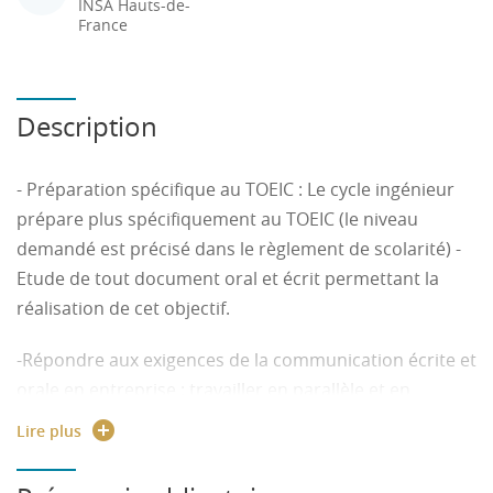
INSA Hauts-de-
France
Description
- Préparation spécifique au TOEIC : Le cycle ingénieur
prépare plus spécifiquement au TOEIC (le niveau
demandé est précisé dans le règlement de scolarité) -
Etude de tout document oral et écrit permettant la
réalisation de cet objectif.
-Répondre aux exigences de la communication écrite et
orale en entreprise : travailler en parallèle et en
synergie les 4 compétences (CO, CE, PO, PE) en
Lire plus
s’appuyant sur des documents authentiques avec
différents accents pour avoir connaissance de la