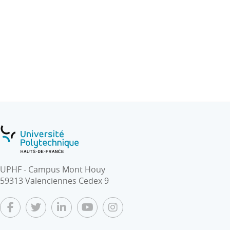
Sidney LUMET, Douze hommes en colère, 1957
Dennis GANSEL La Vague, 2008
CHIAPELLO E. et GILBERT P., Sociologie des outils de
gestion, La découverte, 2013.
CORIAT B., WEINSTEIN O., Les nouvelles théories de
l’entreprise, Le livre de Poche, 1995.
CROZIER M. et FRIEDBERG E., L’Acteur et le Système,
Seuil, « Sociologie politique », 1977.
DIDIER Christelle, Les ingénieurs et l'éthique. Pour un
regard sociologique, Hermès, Paris, 2008.
DIDIER Christelle, Penser l'éthique des ingénieurs,
Presses universitaires de France, Paris, 2008.
UPHF - Campus Mont Houy
59313 Valenciennes Cedex 9