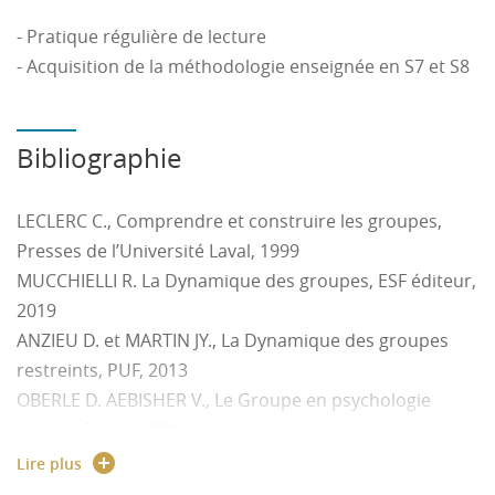
- Pratique régulière de lecture
- Acquisition de la méthodologie enseignée en S7 et S8
Bibliographie
LECLERC C., Comprendre et construire les groupes,
Presses de l’Université Laval, 1999
MUCCHIELLI R. La Dynamique des groupes, ESF éditeur,
2019
ANZIEU D. et MARTIN JY., La Dynamique des groupes
restreints, PUF, 2013
OBERLE D. AEBISHER V., Le Groupe en psychologie
sociale, Dunod, 2016
DIETRICH A., Management des compétences, Vuibert,
Lire plus
2018