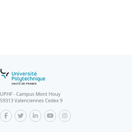
les systèmes de traitement temps réel
(préliminaire, application temps réel, système
temps réel) d’un OC,
une illustration à la mise en œuvre du concept
de « produit intelligent » appliqué au système de
production flexible AIP-Priméca de Valenciennes.
UPHF - Campus Mont Houy
59313 Valenciennes Cedex 9