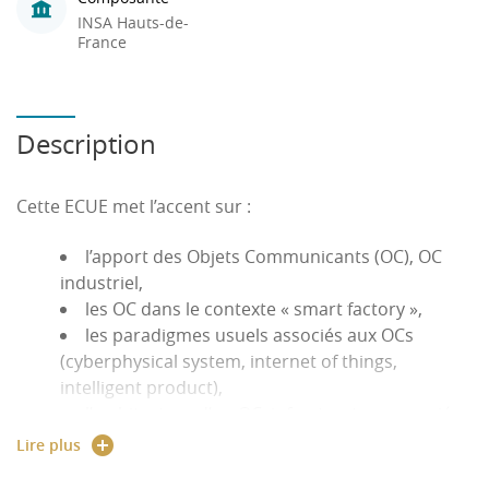
INSA Hauts-de-
France
Description
Cette ECUE met l’accent sur :
l’apport des Objets Communicants (OC), OC
industriel,
les OC dans le contexte « smart factory »,
les paradigmes usuels associés aux OCs
(cyberphysical system, internet of things,
intelligent product),
l’architecture d’un OC, infrastructure associée
à un OC (terrain, gateway, edge computing,
Lire plus
cloud),