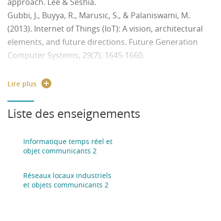
approach. Lee & Seshia.
Gubbi, J., Buyya, R., Marusic, S., & Palaniswami, M.
(2013). Internet of Things (IoT): A vision, architectural
elements, and future directions. Future Generation
Computer Systems, 29(7), 1645-1660.
Getting Started Building Applications with RL-ARM, Keil
book.
Lire plus
Factories of the future Multi-annual roadmap for the
contractual PPP under Horizon 2020 (ISBN: 978-92-79-
Liste des enseignements
31238-0).
DaCosta, F. (2013). Rethinking the Internet of Things: a
Informatique temps réel et
scalable approach to connecting everything. Apress.
objet communicants 2
Les Réseaux – G.Pujolle – Ed. Eyrolles 2014
The Internet of Things: Key Applications and Protocols -
Réseaux locaux industriels
et objets communicants 2
D.Boswarthick - O Elloumi - Wiley 2011