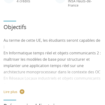
4 crédits
INSA Hauts-de-
France
Objectifs
Au terme de cette UE, les étudiants seront capables de
:
En Informatique temps réel et objets communicants 2 :
maîtriser les modèles de base pour structurer et
implanter une application temps réel sur une
architecture monoprocesseur dans le contexte des OC
En Réseaux Locaux industriels et objets communicants
2 :
- Comprendre les concepts des réseaux de
Lire plus
communication industriels et appréhender une
classification des réseaux afin de pouvoir réaliser le