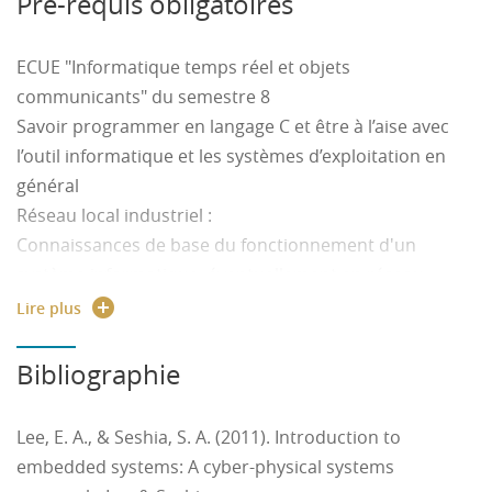
Pré-requis obligatoires
choix d’un réseau en fonction de spécifications
techniques du besoin.
ECUE "Informatique temps réel et objets
- Comprendre et maîtriser les méthodes et techniques
communicants" du semestre 8
générales de transmission de données employées
Savoir programmer en langage C et être à l’aise avec
dans les réseaux de communication, dans le cadre
l’outil informatique et les systèmes d’exploitation en
d’une modélisation générale des réseaux de
général
communication à vocation industrielle : automatisme,
Réseau local industriel :
domotique, immotique.
Connaissances de base du fonctionnement d'un
- Paramétrer et exploiter des composants
système informatique, éventuellement en réseau
communicants suivant différents protocoles
Connaissances de base d'un système Unix
Lire plus
- Développer une application s'intégrant dans un
ECUE « Réseaux locaux industriels et objets
réseau spécifique.
communicants » du semestre 8
Bibliographie
Lee, E. A., & Seshia, S. A. (2011). Introduction to
embedded systems: A cyber-physical systems