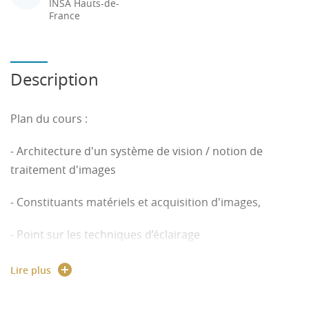
INSA Hauts-de-
France
Description
Plan du cours :
- Architecture d'un système de vision / notion de
traitement d'images
- Constituants matériels et acquisition d'images,
- Point sur les techniques d’éclairage
- Techniques d'amélioration d'images (histogrammes,
Lire plus
filtrage)