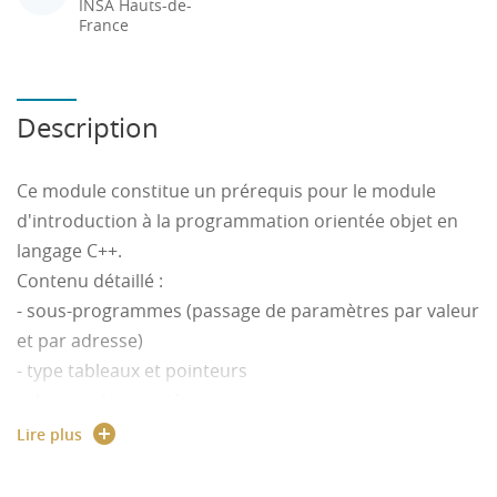
INSA Hauts-de-
France
Description
Ce module constitue un prérequis pour le module
d'introduction à la programmation orientée objet en
langage C++.
Contenu détaillé :
- sous-programmes (passage de paramètres par valeur
et par adresse)
- type tableaux et pointeurs
- chaines de caractères
- listes chainées
Lire plus
- type structure
- lecture écriture dans des fichiers