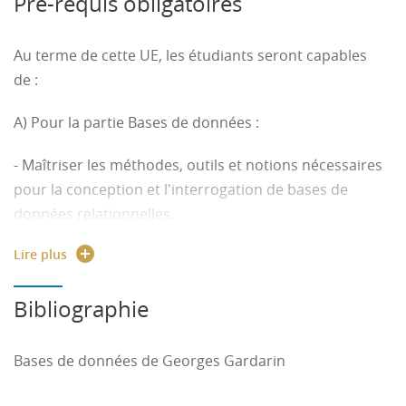
Pré-requis obligatoires
- Comprendre un problème simple en mécanique,
résistance des matériaux et mécanique des fluides.
Au terme de cette UE, les étudiants seront capables
de :
C) Pour la partie Automatique fréquentielle :
A) Pour la partie Bases de données :
- Comprendre ce qu’est un système continu linéaire,
ses représentations, ses limitations
- Maîtriser les méthodes, outils et notions nécessaires
pour la conception et l'interrogation de bases de
- Analyser ses performances
données relationnelles.
- Appliquer une méthode de réglage de correcteur afin
Lire plus
B) Pour la partie Mécanique et Résistance des
de respecter des spécifications données
Matériaux
Bibliographie
- Comprendre un problème simple en mécanique,
résistance des matériaux et mécanique des fluides.
Bases de données de Georges Gardarin
C) Pour la partie Automatique fréquentielle :