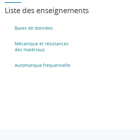
Liste des enseignements
- Comprendre ce qu’est un système continu linéaire,
ses représentations, ses limitations
Bases de données
- Analyser ses performances
Mécanique et résistances
- Appliquer une méthode de réglage de correcteur afin
des matériaux
de respecter des spécifications données
Automatique fréquentielle