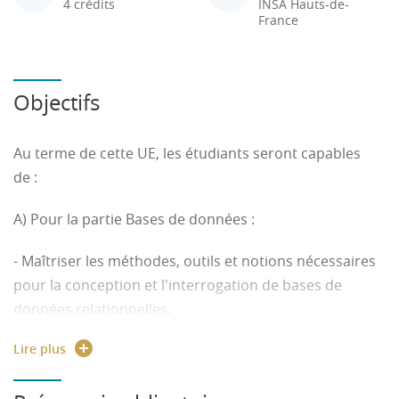
4 crédits
INSA Hauts-de-
France
Objectifs
Au terme de cette UE, les étudiants seront capables
de :
A) Pour la partie Bases de données :
- Maîtriser les méthodes, outils et notions nécessaires
pour la conception et l'interrogation de bases de
données relationnelles.
Lire plus
B) Pour la partie Mécanique et Résistance des
Matériaux