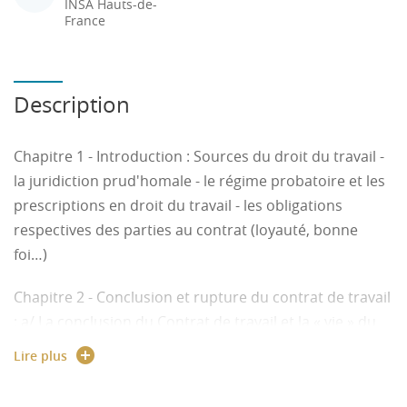
INSA Hauts-de-
France
Description
Chapitre 1 - Introduction : Sources du droit du travail -
la juridiction prud'homale - le régime probatoire et les
prescriptions en droit du travail - les obligations
respectives des parties au contrat (loyauté, bonne
foi…)
Chapitre 2 - Conclusion et rupture du contrat de travail
: a/ La conclusion du Contrat de travail et la « vie » du
contrat - l'embauche - les différents types de contrat de
Lire plus
travail (et plus particulièrement CDI, CDD et le contrat
d'apprentissage) - les clauses du contrat de travail - la