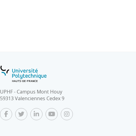
- Management de la prévention au quotidien : politique
de prévention, plan de prévention, analyses
d’accidents, management des plans d’action, études de
cas.
Le programme de formation au management de la
prévention est vivant, il s’appuie fortement sur des
études de cas (jurisprudences, analyses d’accidents) et
sur le partage d’expérience des élèves dans leurs
entreprises d’accueil.
UPHF - Campus Mont Houy
59313 Valenciennes Cedex 9