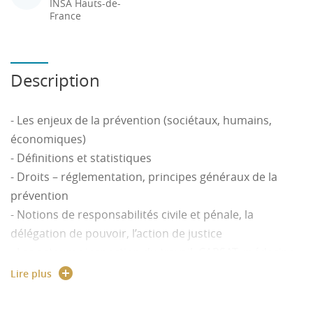
INSA Hauts-de-
France
Description
- Les enjeux de la prévention (sociétaux, humains,
économiques)
- Définitions et statistiques
- Droits – réglementation, principes généraux de la
prévention
- Notions de responsabilités civile et pénale, la
délégation de pouvoir, l’action de justice
- Les acteurs : inspection du travail, CARSAT, médecine
du travail, CHSCT, etc…
Lire plus
- Les risques : risques mécaniques et électriques,
risques chimiques, manutention, BTP, incendie