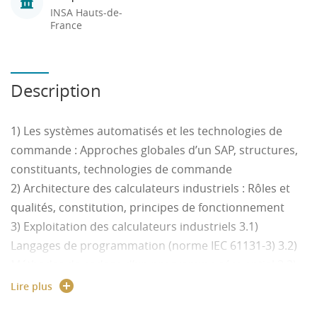
INSA Hauts-de-
France
Description
1) Les systèmes automatisés et les technologies de
commande : Approches globales d’un SAP, structures,
constituants, technologies de commande
2) Architecture des calculateurs industriels : Rôles et
qualités, constitution, principes de fonctionnement
3) Exploitation des calculateurs industriels 3.1)
Langages de programmation (norme IEC 61131-3) 3.2)
Méthodes de codage d’un programme séquentiel 3.3)
Modes de marche et interactions avec l'utilisateur 3.4)
Lire plus
Notion de commande hiérarchisée et distribuée