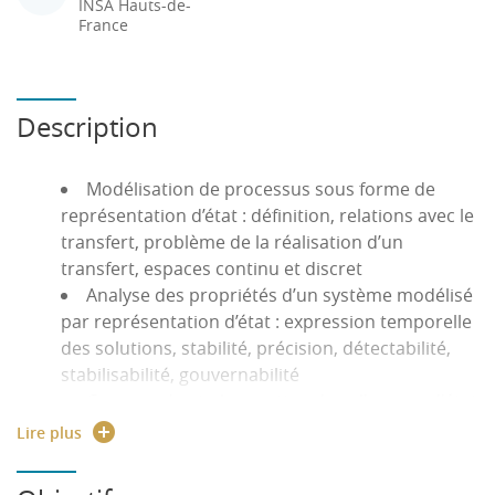
INSA Hauts-de-
France
Description
Modélisation de processus sous forme de
représentation d’état : définition, relations avec le
transfert, problème de la réalisation d’un
transfert, espaces continu et discret
Analyse des propriétés d’un système modélisé
par représentation d’état : expression temporelle
des solutions, stabilité, précision, détectabilité,
stabilisabilité, gouvernabilité
Commande et observation dans l'espace d'état
des systèmes (en monovariable méthode du
Lire plus
placement de pôles), principe de séparation pour
les systèmes linéaires