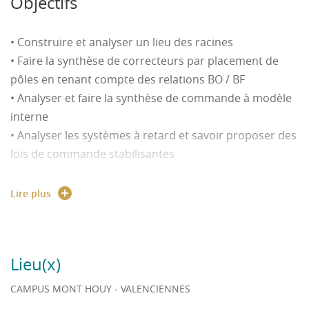
Objectifs
• Méthode de synthèse d’un correcteur par placement
de pôles (notions de RST)
• Construire et analyser un lieu des racines
• Commande à modèle interne, principes, avantages et
• Faire la synthèse de correcteurs par placement de
domaines d’application
pôles en tenant compte des relations BO / BF
• Systèmes à retards, exemples, méthodes de stabilité
• Analyser et faire la synthèse de commande à modèle
pour les systèmes à retard. Stabilisation et commande
interne
des systèmes à retard (Prédicteur de Smith)
• Analyser les systèmes à retard et savoir proposer des
TD : Illustration des notions vues en cours et
lois de commande stabilisantes
application à des exemples issus de cas réels : tapis
• Mettre en œuvre différents correcteurs et évaluer les
roulant (CMI), moteur thermique et laminage
résultats obtenus
Lire plus
(systèmes à retards)
TP : Cas pratiques dont, régulation de position d’un
système électromagnétique, régulation de position
d’un bras flexible, et régulation de vitesse d’un moteur
Lieu(x)
thermique
CAMPUS MONT HOUY - VALENCIENNES