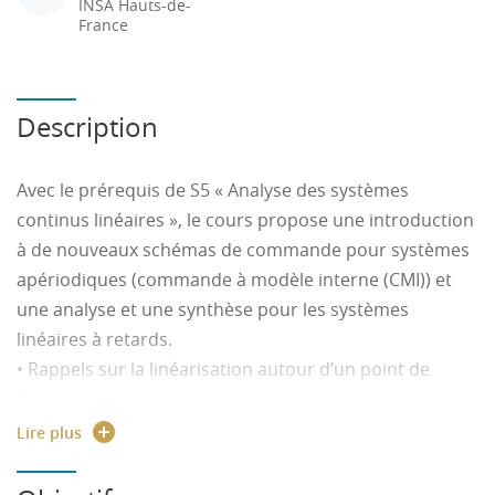
INSA Hauts-de-
France
Description
Avec le prérequis de S5 « Analyse des systèmes
continus linéaires », le cours propose une introduction
à de nouveaux schémas de commande pour systèmes
apériodiques (commande à modèle interne (CMI)) et
une analyse et une synthèse pour les systèmes
linéaires à retards.
• Rappels sur la linéarisation autour d’un point de
fonctionnement
• Présentation du lieu des racines, analyse des
Lire plus
systèmes et correspondance BO / BF en fonction des
pôles, notion de système à pôles dominants