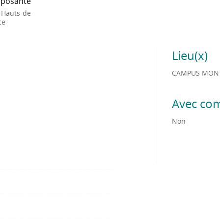
posante
 Hauts-de-
ce
Lieu(x)
CAMPUS MONT
Avec co
Non