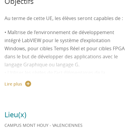
Objectifs
• Apprentissage à la recherche d’exemple de
programmation intégré à l’environnement de
Au terme de cette UE, les élèves seront capables de :
développement.
• Apprentissage des modèles de programmation
• Maîtrise de l’environnement de développement
d’application de type « gestionnaire de file de message
intégré LabVIEW pour le système d’exploitation
» (LabVIEW Queue Message Handler ou QMH) et de
Windows, pour cibles Temps Réel et pour cibles FPGA
type « machine à états » (LabVIEW State Machine) et
dans le but de développer des applications avec le
des types de données personnalisés.
langage Graphique ou langage G.
• Communication réseau inter-cibles pour la création
• Utiliser les règles de l’art élémentaires de la
d’applications distribuées.
programmation sous LabVIEW.
Lire plus
TP : Programmation et simulation de systèmes
• Utiliser les structures de programmation et des types
dynamiques avec LabVIEW
de données sous LabVIEW.
Connexion de ces outils à différents systèmes (mise en
• Maitrise des modèles de programmation
œuvre sur PC puis sur calculateur embarqué National
d’application de type « gestionnaire de file de message
Lieu(x)
Instrument (myRIO et CompactRIO)
» (LabVIEW Queue Message Handler ou QMH) et de
CAMPUS MONT HOUY - VALENCIENNES
type « machine à états » (LabVIEW State Machine).