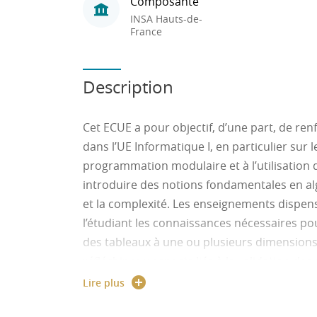
Composante
INSA Hauts-de-
France
Description
Cet ECUE a pour objectif, d’une part, de re
dans l’UE Informatique I, en particulier sur le
programmation modulaire et à l’utilisation d
introduire des notions fondamentales en alg
et la complexité. Les enseignements dispen
l’étudiant les connaissances nécessaires po
des tableaux à une ou plusieurs dimensions
réfléchir aux aspects liés à la validation des
conception de jeux de tests cohérents. Des
Lire plus
évoluées que les tableaux sont abordées, a