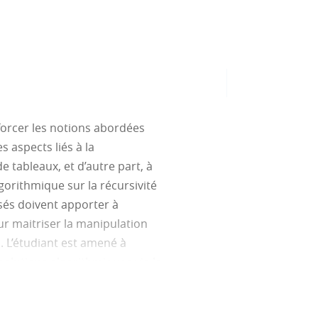
nforcer les notions abordées
s aspects liés à la
e tableaux, et d’autre part, à
orithmique sur la récursivité
sés doivent apporter à
ur maitriser la manipulation
. L’étudiant est amené à
 solutions algorithmiques via la
 structures de données plus
insi que des éléments