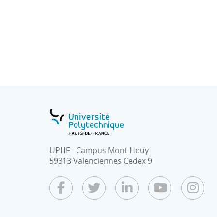
d’algorithmique numérique.
Programme :
1. Algorithmique sur les tableaux et manipu
2. Introduction à la récursivité
3. Introduction à la complexité des algorit
4. Manipulation de structures de données (st
UPHF - Campus Mont Houy
59313 Valenciennes Cedex 9