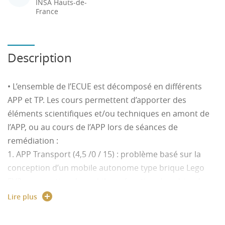
INSA Hauts-de-
France
Description
• L’ensemble de l’ECUE est décomposé en différents
APP et TP. Les cours permettent d’apporter des
éléments scientifiques et/ou techniques en amont de
l’APP, ou au cours de l’APP lors de séances de
remédiation :
1. APP Transport (4,5 /0 / 15) : problème basé sur la
conception d’un mobile autonome type brique Lego
EV3 ; conception du mobile en fonction du cahier des
charges, caractérisation des capteurs et actionneurs
Lire plus
disponibles, définition des stratégies de commande,
implémentation sous langages spécialisés en