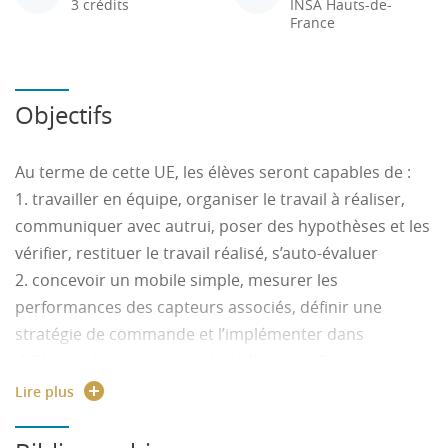
3 crédits
INSA Hauts-de-
France
Objectifs
Au terme de cette UE, les élèves seront capables de :
1. travailler en équipe, organiser le travail à réaliser,
communiquer avec autrui, poser des hypothèses et les
vérifier, restituer le travail réalisé, s’auto-évaluer
2. concevoir un mobile simple, mesurer les
performances des capteurs associés, définir une
stratégie de commande et l’implémenter dans
différents langages spécialisés (langage C en
environnement multitâche, LabView)
Lire plus
3. connaître les éléments clés pour manager un
système industriel en s’appuyant sur des indicateurs et