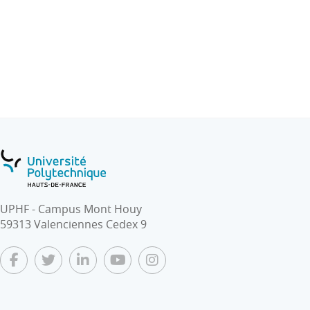
de gestion de projet comme la méthode Agile, ainsi
que des outils de travail collaboratif comme GIT.
Le travail à faire est également exposé durant ce cours.
Les TDs servent à spécifier et organiser le programme
à réaliser pendant les 36h de TP.
UPHF - Campus Mont Houy
59313 Valenciennes Cedex 9