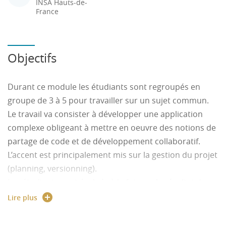
INSA Hauts-de-
France
Objectifs
Durant ce module les étudiants sont regroupés en
groupe de 3 à 5 pour travailler sur un sujet commun.
Le travail va consister à développer une application
complexe obligeant à mettre en oeuvre des notions de
partage de code et de développement collaboratif.
L’accent est principalement mis sur la gestion du projet
(planning, versionning).
Les étudiants sont évalués à la fois sur le résultat du
programme, mais aussi sur les outils de gestion de
Lire plus
projet mis en place.
Les cours servent à présenter des méthodes basiques