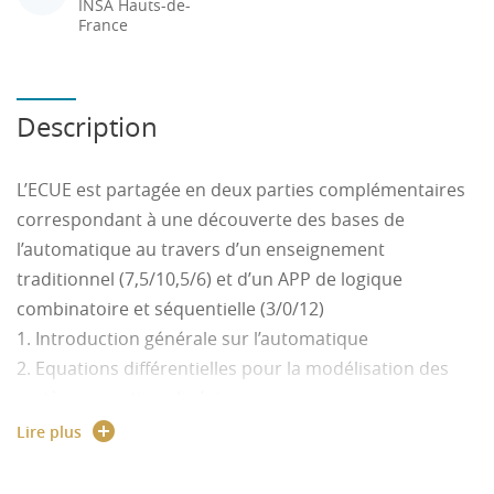
INSA Hauts-de-
France
Description
L’ECUE est partagée en deux parties complémentaires
correspondant à une découverte des bases de
l’automatique au travers d’un enseignement
traditionnel (7,5/10,5/6) et d’un APP de logique
combinatoire et séquentielle (3/0/12)
1. Introduction générale sur l’automatique
2. Equations différentielles pour la modélisation des
systèmes continus linéaires
3. Notion de fonction transfert
Lire plus
4. Analyse des réponses à des signaux usuels
5. Introduction générale sur l’automatisme