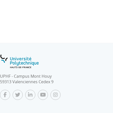
6. Codage de l’information dans les systèmes logiques
7. Opérateurs logiques élémentaires
TD : Exercices d’applications directes du cours
TP : Comportement des circuits électriques RC, RLC,…,
Analyse d’un moteur électrique en vitesse et en
position
APP : L’objectif est la mise en oeuvre de
l’automatisation d'une maison particulière (sous
simulateur HOME IO)
UPHF - Campus Mont Houy
59313 Valenciennes Cedex 9