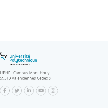
d’entropie ainsi que l’entropie échangée, Déduction de
l’entropie créée, formulation du premier principe
généralisé de la thermodynamique pour les systèmes
ouverts.
UPHF - Campus Mont Houy
59313 Valenciennes Cedex 9