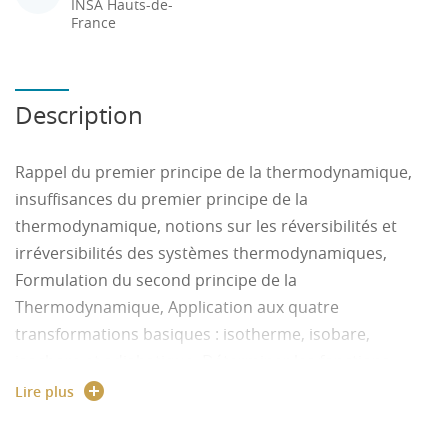
INSA Hauts-de-
France
Description
Rappel du premier principe de la thermodynamique,
insuffisances du premier principe de la
thermodynamique, notions sur les réversibilités et
irréversibilités des systèmes thermodynamiques,
Formulation du second principe de la
Thermodynamique, Application aux quatre
transformations basiques : isotherme, isobare,
isochore et adiabatique, Déterminer les fonctions
d’état associées à un système homogène sous une
Lire plus
phase en équilibre, Détermination de la fonction d’état
entropie d’un système, Calcule de la variation