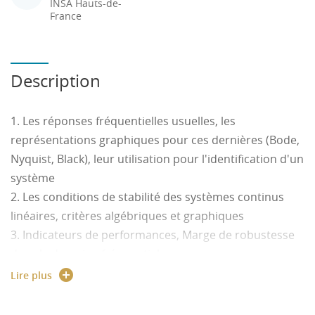
INSA Hauts-de-
France
Description
1. Les réponses fréquentielles usuelles, les
représentations graphiques pour ces dernières (Bode,
Nyquist, Black), leur utilisation pour l'identification d'un
système
2. Les conditions de stabilité des systèmes continus
linéaires, critères algébriques et graphiques
3. Indicateurs de performances, Marge de robustesse
dans le domaine fréquentiel
TD : Illustrent le cours et principalement le lien entre le
Lire plus
domaine temporel des équations différentielles
ordinaires et le domaine fréquentiel.