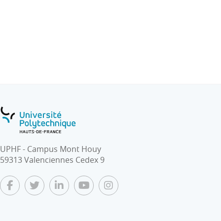
TP : L’objectif du TP est de montrer aux élèves
comment résoudre des problèmes de base en
automatique tels que l’analyse de la stabilité, les tracés
fréquentiels sur des dispositifs expérimentaux
(Moteurs électriques, Systèmes de Chauffage,
Systèmes Mécaniques…)
UPHF - Campus Mont Houy
59313 Valenciennes Cedex 9