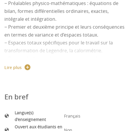
− Préalables physico-mathématiques : équations de
bilan, formes différentielles ordinaires, exactes,
intégrale et intégration.
− Premier et deuxième principe et leurs conséquences
en termes de variance et d’espaces totaux.
− Espaces totaux spécifiques pour le travail sur la
transformation de Legendre, la calorimétrie.
− Potentiels thermodynamiques et premières
conséquences.
Lire plus
En bref
Langue(s)
Français
d'enseignement
Ouvert aux étudiants en
Non