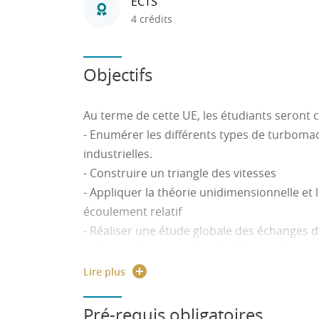
ECTS
4 crédits
Objectifs
Au terme de cette UE, les étudiants seront c
- Enumérer les différents types de turbomac
industrielles.
- Construire un triangle des vitesses
- Appliquer la théorie unidimensionnelle et
écoulement relatif
- Réaliser une étude globale des échanges 
turbomachine pour le calcul des performan
- Représenter les caractéristiques de fon
Lire plus
- Analyser l’écoulement dans une pompe cen
caractéristiques
Pré-requis obligatoires