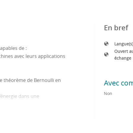
En bref
Langue(s
apables de :
Ouvert a
hines avec leurs applications
échange
 le théorème de Bernoulli en
Avec co
Non
d’énergie dans une
ces
ctionnement des turbomachines
trifuge et les courbes