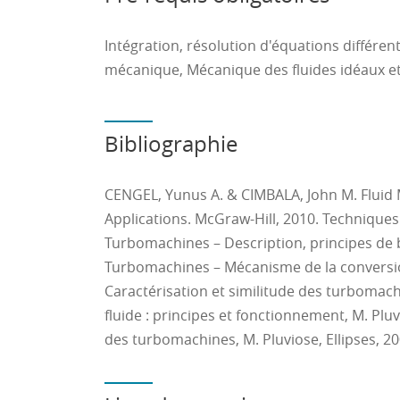
- Réaliser l’étude d’une turbomachine et so
hydraulique
Intégration, résolution d'équations différe
- Expliquer la signification physique des pa
mécanique, Mécanique des fluides idéaux e
d'un fluide quel que soit le type d'écouleme
- Analyser des écoulements à surface libre
- Analyser des écoulements compressibles po
Bibliographie
transformer en des modèles mathématique
- Pré-dimensionner rapidement une tuyère 
CENGEL, Yunus A. & CIMBALA, John M. Fluid
- Comparer les performances aérodynamique
Applications. McGraw-Hill, 2010. Techniques 
- Identifier la présence d'une onde de choc e
Turbomachines – Description, principes de 
caractéristiques de l'écoulement à son pass
Turbomachines – Mécanisme de la conversion
Caractérisation et similitude des turbomac
fluide : principes et fonctionnement, M. Pluvi
des turbomachines, M. Pluviose, Ellipses, 20