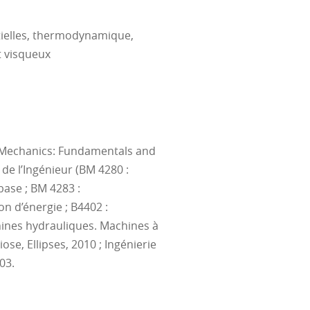
n couplage avec un réseau
ntielles, thermodynamique,
ramètres liés à l'écoulement
t visqueux
nt
, des écoulements rampants
ur un gaz parfait et les
s pertinents
de Laval
 Mechanics: Fundamentals and
s de profils simples
de l’Ingénieur (BM 4280 :
t calculer les variations des
base ; BM 4283 :
age.
 d’énergie ; B4402 :
hines hydrauliques. Machines à
ose, Ellipses, 2010 ; Ingénierie
03.