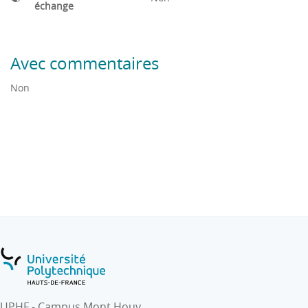
d'une pièce mécanique, contrôle dimensionnel
échange
(Identification des défauts, comparaison entre
procédés….).
Avec commentaires
Non
UPHF - Campus Mont Houy