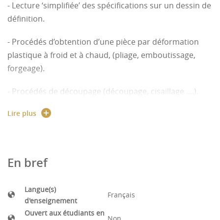
- Lecture ‘simplifiée’ des spécifications sur un dessin de
définition.
- Procédés d’obtention d’une pièce par déformation
plastique à froid et à chaud, (pliage, emboutissage,
forgeage).
- Procédés de découpage (découpage, cisaillage ....).
Lire plus
- Procédés d’assemblage (soudage).
- Procédés de moulage, étude d'outillage (moulage en
sable, moulage en coquille).
En bref
- Procédés d’obtention des surfaces finies par
enlèvement de matière (usinage, rectification).
Langue(s)
Français
d'enseignement
En travaux pratiques, mise en œuvre d’une réalisation
Ouvert aux étudiants en
Non