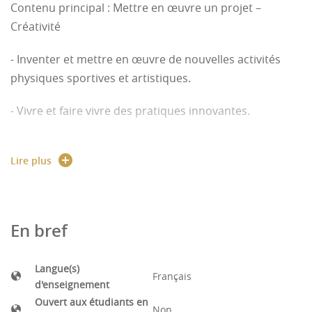
Contenu principal :
Mettre en œuvre un projet –
Créativité
- Inventer et mettre en œuvre de nouvelles activités
physiques sportives et artistiques.
- Vivre et faire vivre des pratiques innovantes.
- Conférences envisagées (3h CM) : Histoire de la
Lire plus
création des pratiques et des évènements sportifs,
Innovations R&D Décathlon, Président Fédération
Parkour
En bref
- Exemples d’activités physiques sportives et artistiques
pouvant servir de support : Activités dérivées
Langue(s)
Français
d'enseignement
Ouvert aux étudiants en
Non