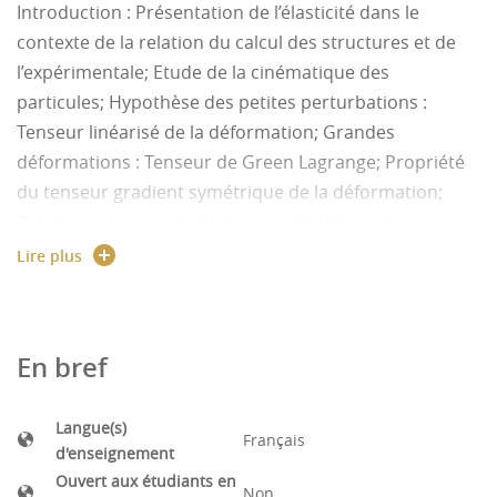
Introduction : Présentation de l’élasticité dans le
contexte de la relation du calcul des structures et de
l’expérimentale; Etude de la cinématique des
particules; Hypothèse des petites perturbations :
Tenseur linéarisé de la déformation; Grandes
déformations : Tenseur de Green Lagrange; Propriété
du tenseur gradient symétrique de la déformation;
Relations champs de déplacement/déformation :
équations de compatibilité; Détermination du tenseur
Lire plus
des contraintes de Cauchy; Critères d’élasticité : von
Mises, Tresca,…; Méthodes de résolution d’un
problème élastique; Elastostastique plane, fonctions
En bref
d’Airy; Cercles de Mohr
Langue(s)
Français
d'enseignement
Ouvert aux étudiants en
Non