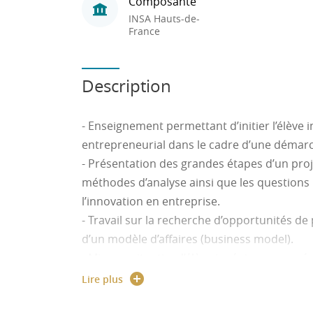
Composante
INSA Hauts-de-
France
Description
- Enseignement permettant d’initier l’élève 
entrepreneurial dans le cadre d’une démarc
- Présentation des grandes étapes d’un proje
méthodes d’analyse ainsi que les question
l’innovation en entreprise.
- Travail sur la recherche d’opportunités de 
d’un modèle d’affaires (business model).
- Mise en situation l’élève ingénieur pour ré
faisabilité/viabilité concernant un projet sé
Lire plus
d’entreprise (projet réel ou fictif).