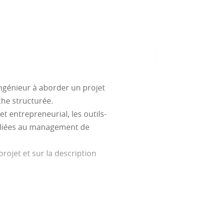
ingénieur à aborder un projet
he structurée.
t entrepreneurial, les outils-
s liées au management de
projet et sur la description
aliser une pré-étude de
lectionné de création