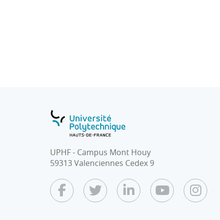
- Travail accompagné, par petits groupes, co
business model complet accompagné d'un pl
UPHF - Campus Mont Houy
59313 Valenciennes Cedex 9