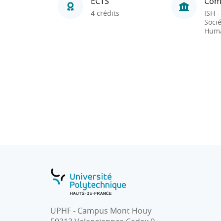
ECTS
Com
4 crédits
ISH -
Socié
Huma
UPHF - Campus Mont Houy