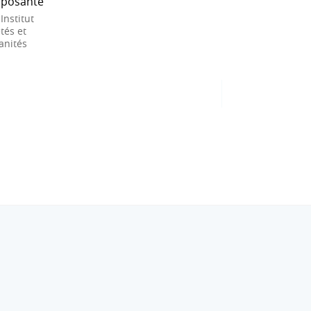
posante
 Institut
tés et
nités