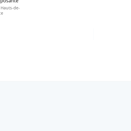
posante
 Hauts-de-
ce