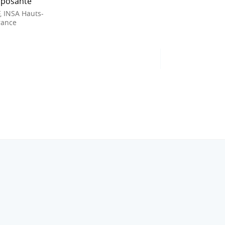
posante
, INSA Hauts-
rance