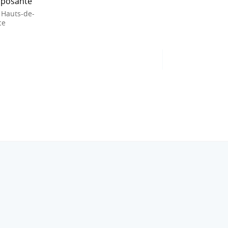
posante
 Hauts-de-
ce