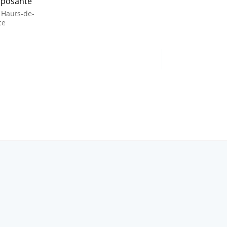
posante
 Hauts-de-
ce