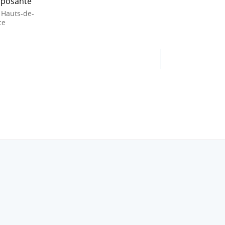
posante
 Hauts-de-
ce