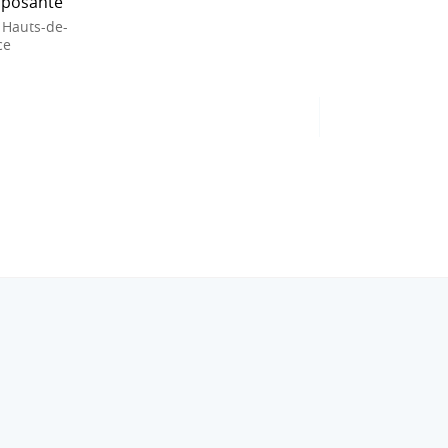
posante
 Hauts-de-
ce