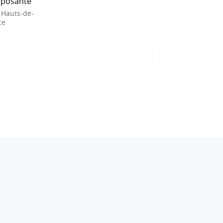
posante
 Hauts-de-
ce