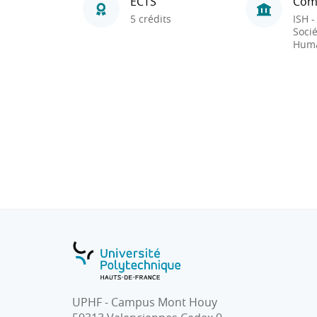
ECTS
Com
5 crédits
ISH -
Socié
Huma
UPHF - Campus Mont Houy