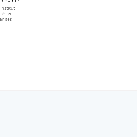
posante
 Institut
tés et
nités