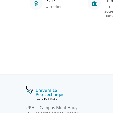
ECTS
Com
4 crédits
ISH -
Socié
Huma
UPHF - Campus Mont Houy