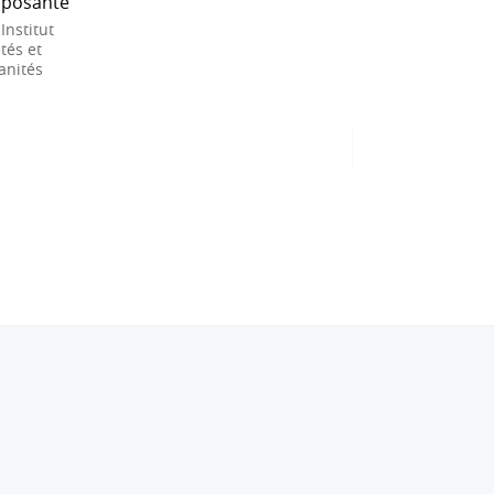
posante
 Institut
tés et
nités